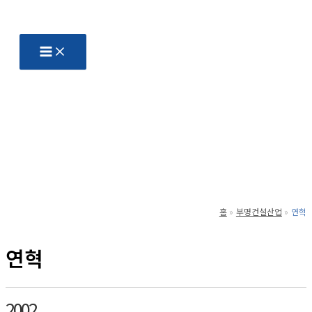
콘
텐
츠
로
건
너
뛰
기
홈
부명건설산업
연혁
연혁
2002