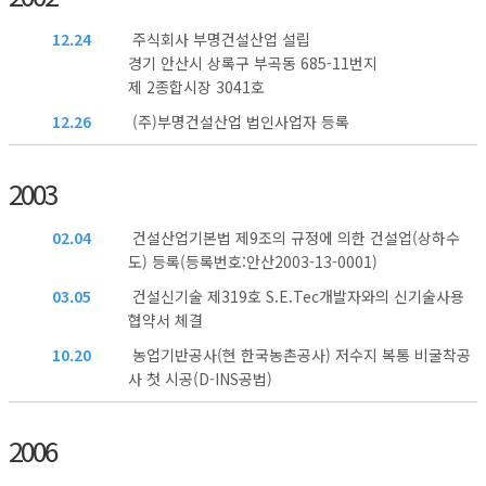
12.24
주식회사 부명건설산업 설립
경기 안산시 상록구 부곡동 685-11번지
제 2종합시장 3041호
12.26
(주)부명건설산업 법인사업자 등록
2003
02.04
건설산업기본법 제9조의 규정에 의한 건설업(상하수
도) 등록(등록번호:안산2003-13-0001)
03.05
건설신기술 제319호 S.E.Tec개발자와의 신기술사용
협약서 체결
10.20
농업기반공사(현 한국농촌공사) 저수지 복통 비굴착공
사 첫 시공(D-INS공법)
2006