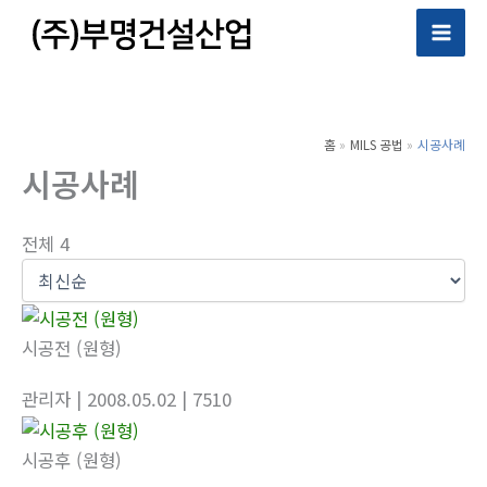
콘
텐
츠
로
건
홈
MILS 공법
시공사례
너
시공사례
뛰
기
전체 4
시공전 (원형)
관리자
| 2008.05.02
| 7510
시공후 (원형)